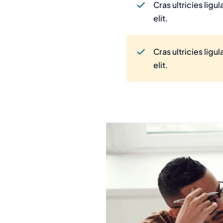
Cras ultricies lig
elit.
Cras ultricies lig
elit.