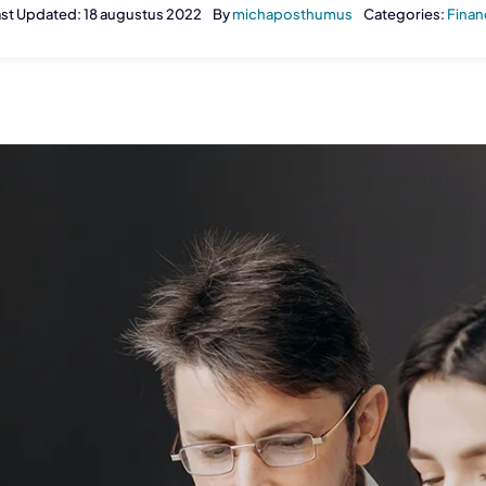
st Updated: 18 augustus 2022
By
michaposthumus
Categories:
Finan