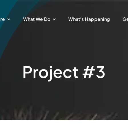
re
What We Do
What’s Happening
Ge
Project #3