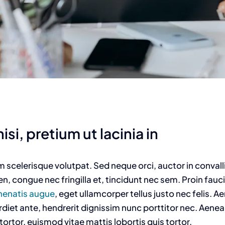
isi, pretium ut lacinia in
am scelerisque volutpat. Sed neque orci, auctor in convall
n, congue nec fringilla et, tincidunt nec sem. Proin fauc
enenatis augue
, eget ullamcorper tellus justo nec felis. Ae
t ante, hendrerit dignissim nunc porttitor nec. Aenean 
tortor, euismod vitae mattis lobortis quis tortor.