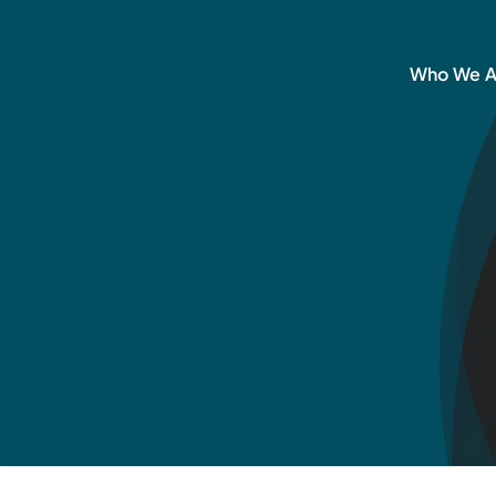
Ga
naar
Who We A
inhoud