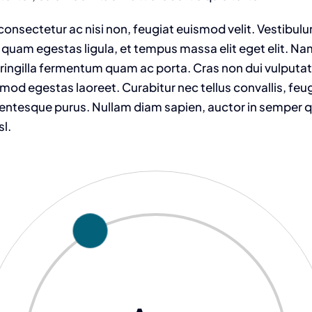
onsectetur ac nisi non, feugiat euismod velit. Vestibulu
 quam egestas ligula, et tempus massa elit eget elit. N
fringilla fermentum quam ac porta. Cras non dui vulputat
od egestas laoreet. Curabitur nec tellus convallis, feugia
llentesque purus. Nullam diam sapien, auctor in semper qu
sl.